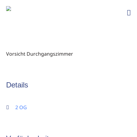
Ski
und
Bergfreunde
TSG
Ailingen
Vorsicht Durchgangszimmer
Details
2 OG