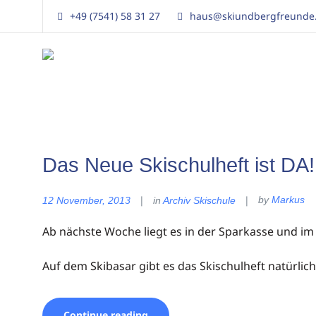
+49 (7541) 58 31 27
haus@skiundbergfreunde
Ski
und
Bergfreunde
TSG
Ailingen
Das Neue Skischulheft ist DA!
by
Markus
12 November, 2013
in
Archiv Skischule
Ab nächste Woche liegt es in der Sparkasse und im 
Auf dem Skibasar gibt es das Skischulheft natürlich
Continue reading