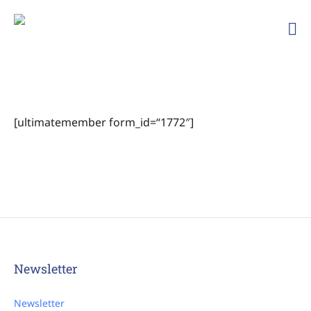
Ski
und
Bergfreunde
TSG
Ailingen
[ultimatemember form_id=“1772″]
Newsletter
Newsletter