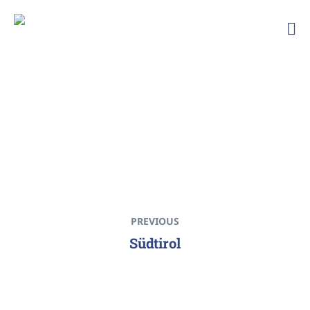
Ski
und
Bergfreunde
TSG
Ailingen
PREVIOUS
Südtirol