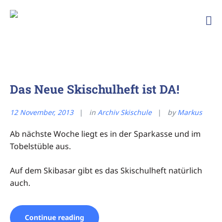
Skip
to
Ski
content
und
Bergfreunde
TSG
Ailingen
Das Neue Skischulheft ist DA!
12 November, 2013
in
Archiv Skischule
by
Markus
Ab nächste Woche liegt es in der Sparkasse und im
Tobelstüble aus.
Auf dem Skibasar gibt es das Skischulheft natürlich
auch.
„Das
Continue reading